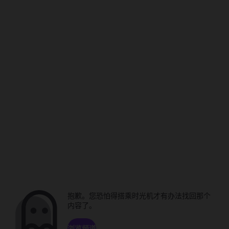
抱歉。您恐怕得搭乘时光机才有办法找回那个
内容了。
浏览频道