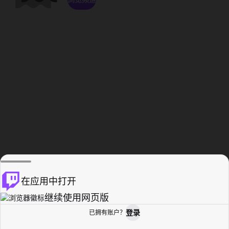
在应用中打开
继续使用网页版
登录
已拥有账户？
主页
浏览
活动纪录
个人资料