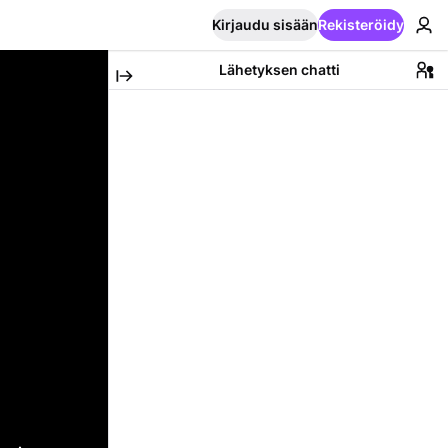
Kirjaudu sisään
Rekisteröidy
Lähetyksen chatti