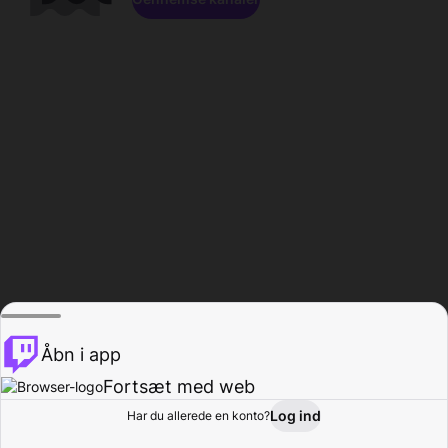
Åbn i app
Fortsæt med web
Log ind
Har du allerede en konto?
Hjem
Gennemse
Aktivitet
Profil