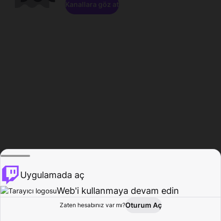
Kanallara göz at
Uygulamada aç
Web'i kullanmaya devam edin
Oturum Aç
Zaten hesabınız var mı?
Ana Sayfa
Gözat
Aktivite
Profil