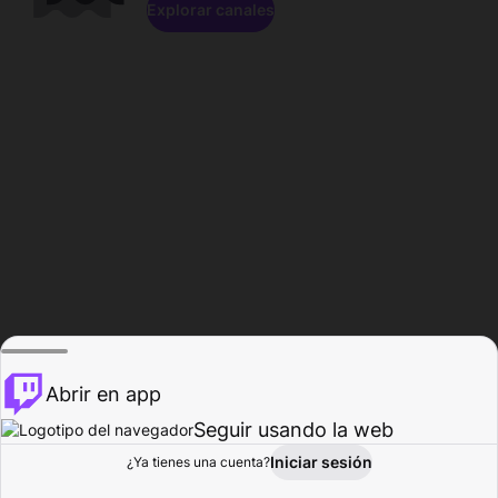
Explorar canales
Abrir en app
Seguir usando la web
Iniciar sesión
Página del
¿Ya tienes una cuenta?
Explorar
Actividad
Perfil
Creador