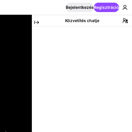
Bejelentkezés
Regisztráció
Közvetítés chatje