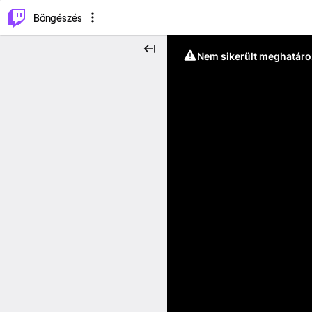
⌥
P
Böngészés
Nem sikerült meghatáro