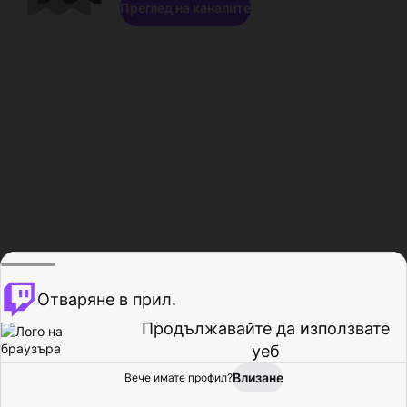
Преглед на каналите
Отваряне в прил.
Продължавайте да използвате
уеб
Влизане
Вече имате профил?
Начало
Преглед
Активност
Профил