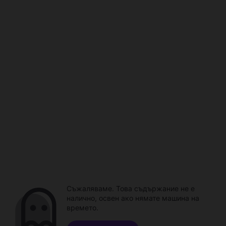
Съжаляваме. Това съдържание не е
налично, освен ако нямате машина на
времето.