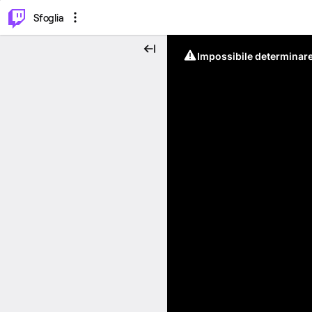
⌥
P
Sfoglia
Impossibile determinare