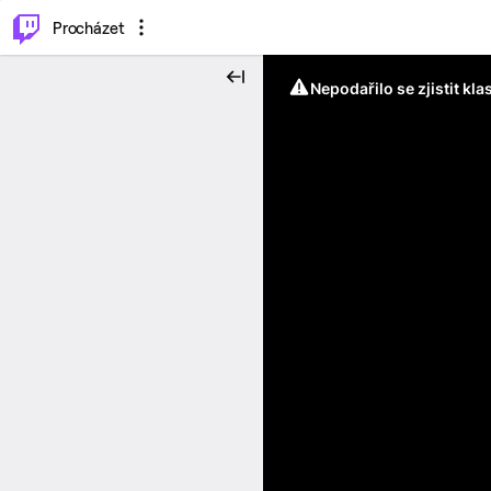
..
⌥
P
Procházet
Nepodařilo se zjistit kla