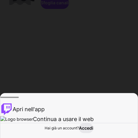
Sfoglia canali
Apri nell'app
Continua a usare il web
Accedi
Hai già un account?
Base
Sfoglia
Attività
Profilo