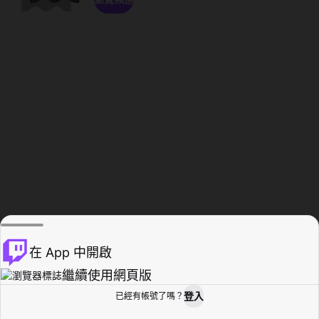
在 App 中開啟
繼續使用網頁版
登入
已經有帳號了嗎？
創作者基地
瀏覽
活動紀錄
個人檔案