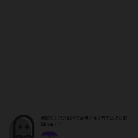
抱歉啦！您恐怕得搭乘時光機才有辦法找回那
個內容了。
瀏覽頻道