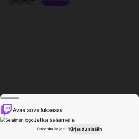
Avaa sovelluksessa
Jatka selaimella
Kirjaudu sisään
Onko sinulla jo tili?
Koti
Selaa
Toiminta
Profiili