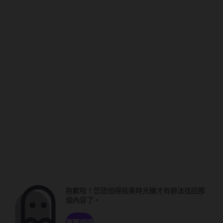
抱歉啦！您恐怕得搭乘時光機才有辦法找回那
個內容了。
瀏覽頻道