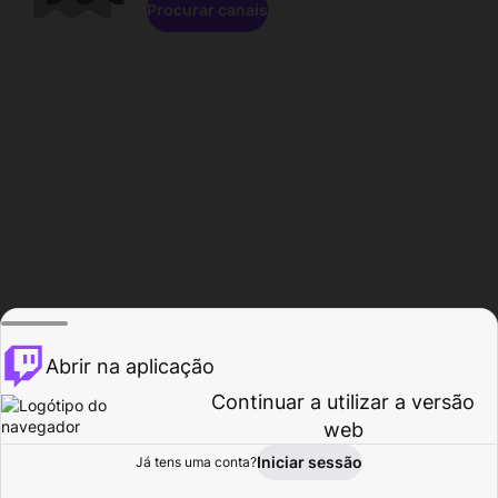
Procurar canais
Abrir na aplicação
Continuar a utilizar a versão
web
Iniciar sessão
Já tens uma conta?
Página inicial
Procurar
Atividade
Perfil