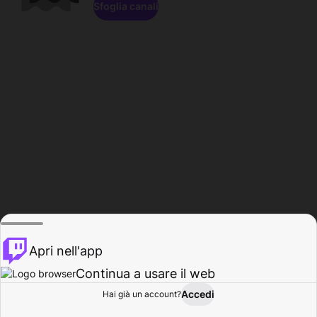
Sfoglia canali
Apri nell'app
Continua a usare il web
Accedi
Hai già un account?
Base
Sfoglia
Attività
Profilo