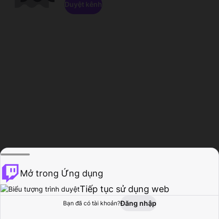
Duyệt kênh
Mở trong Ứng dụng
Tiếp tục sử dụng web
Đăng nhập
Bạn đã có tài khoản?
Trang chủ
Duyệt
Hoạt động
Hồ sơ