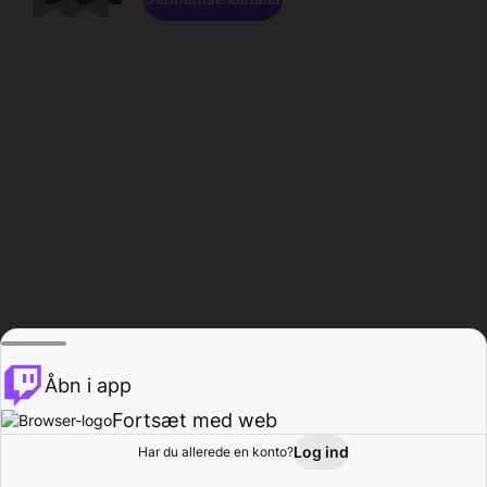
Åbn i app
Fortsæt med web
Log ind
Har du allerede en konto?
Hjem
Gennemse
Aktivitet
Profil