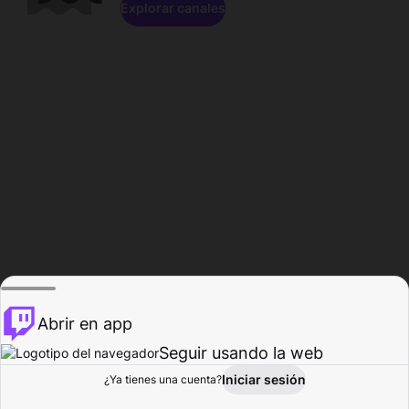
Explorar canales
Abrir en app
Seguir usando la web
Iniciar sesión
Página del
¿Ya tienes una cuenta?
Explorar
Actividad
Perfil
Creador