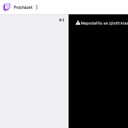
..
⌥
P
Procházet
Nepodařilo se zjistit kla