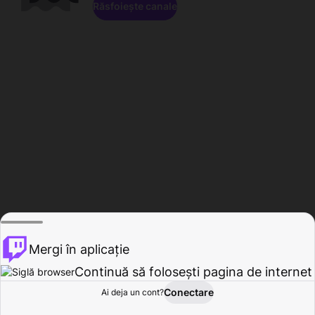
Răsfoiește canale
Mergi în aplicație
Continuă să folosești pagina de internet
Conectare
Ai deja un cont?
Acasă
Răsfoire
Activitate
Profil