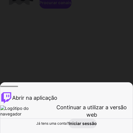
Procurar canais
Abrir na aplicação
Continuar a utilizar a versão
web
Iniciar sessão
Já tens uma conta?
Página inicial
Procurar
Atividade
Perfil