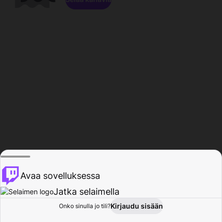
Avaa sovelluksessa
Jatka selaimella
Kirjaudu sisään
Onko sinulla jo tili?
Koti
Selaa
Toiminta
Profiili