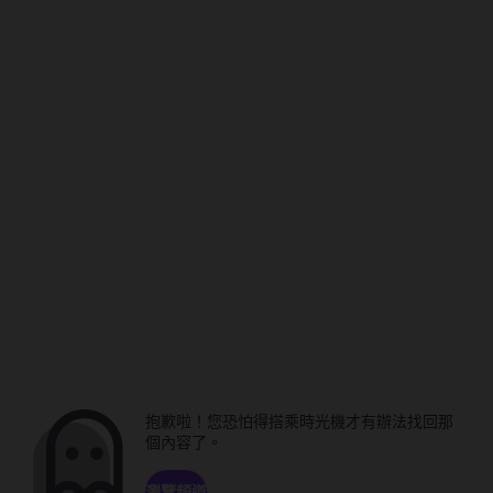
抱歉啦！您恐怕得搭乘時光機才有辦法找回那
個內容了。
瀏覽頻道