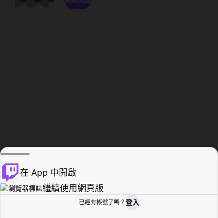
在 App 中開啟
繼續使用網頁版
登入
已經有帳號了嗎？
創作者基地
瀏覽
活動紀錄
個人檔案