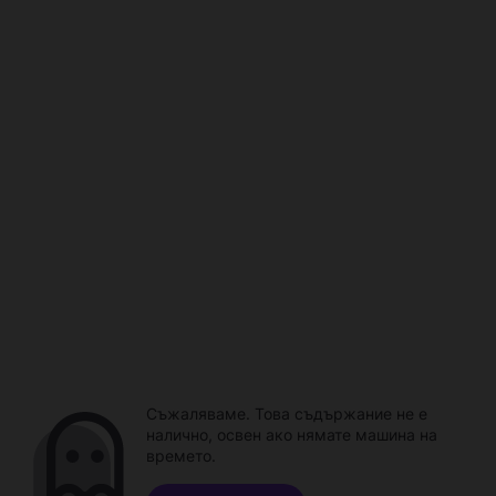
Съжаляваме. Това съдържание не е
налично, освен ако нямате машина на
времето.