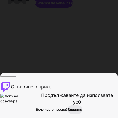
Преглед на каналите
Отваряне в прил.
Продължавайте да използвате
уеб
Влизане
Вече имате профил?
Начало
Преглед
Активност
Профил