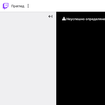
м...
⌥
P
Преглед
Неуспешно определяне