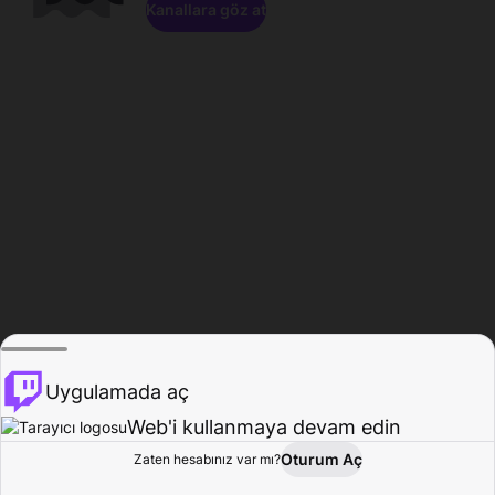
Kanallara göz at
Uygulamada aç
Web'i kullanmaya devam edin
Oturum Aç
Zaten hesabınız var mı?
Ana Sayfa
Gözat
Aktivite
Profil