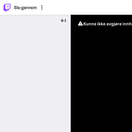
⌥
P
Bla gjennom
Kunne ikke avgjøre innh