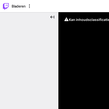
⌥
P
Bladeren
Kan inhoudsclassificati