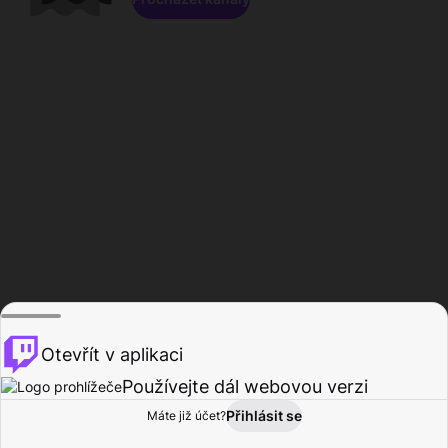
Otevřít v aplikaci
Používejte dál webovou verzi
Přihlásit se
Máte již účet?
Domů
Procházet
Aktivita
Profil