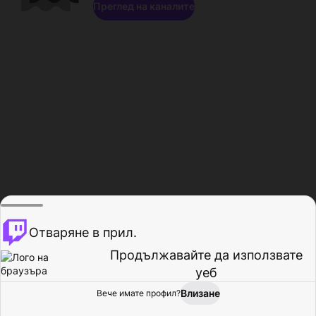
Преглед на каналите
Отваряне в прил.
Продължавайте да използвате
уеб
Влизане
Вече имате профил?
Начало
Преглед
Активност
Профил