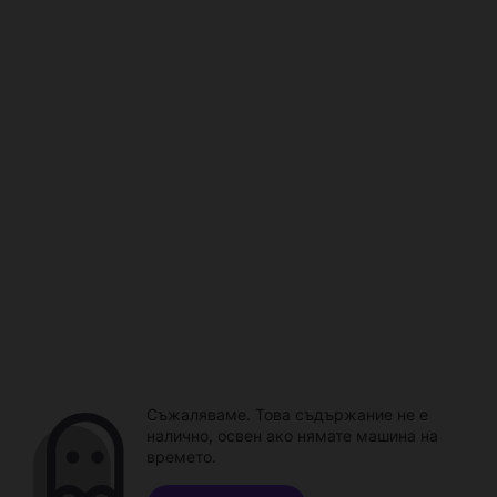
Съжаляваме. Това съдържание не е
налично, освен ако нямате машина на
времето.