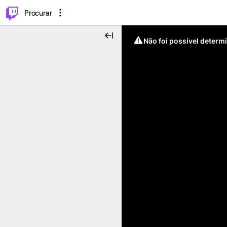
.
⌥
P
Procurar
Não foi possível determ