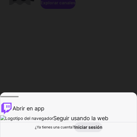
Explorar canales
Abrir en app
Seguir usando la web
Iniciar sesión
Página del
¿Ya tienes una cuenta?
Explorar
Actividad
Perfil
Creador