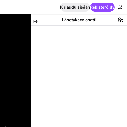
Kirjaudu sisään
Rekisteröidy
Lähetyksen chatti