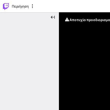
..
⌥
P
Περιήγηση
Αποτυχία προσδιορισμο