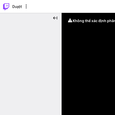
.
⌥
P
Duyệt
Không thể xác định phân