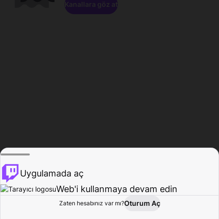
Kanallara göz at
Uygulamada aç
Web'i kullanmaya devam edin
Oturum Aç
Zaten hesabınız var mı?
Ana Sayfa
Gözat
Aktivite
Profil