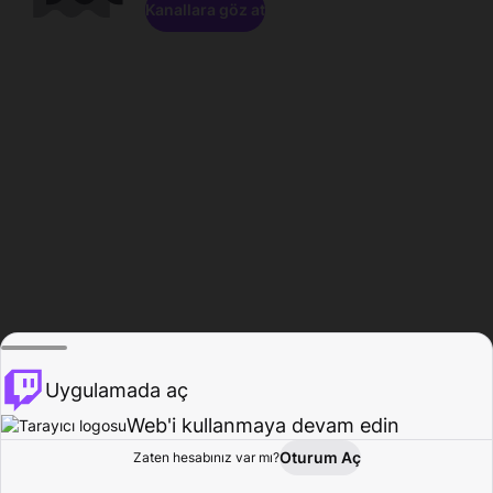
Kanallara göz at
Uygulamada aç
Web'i kullanmaya devam edin
Oturum Aç
Zaten hesabınız var mı?
Ana Sayfa
Gözat
Aktivite
Profil