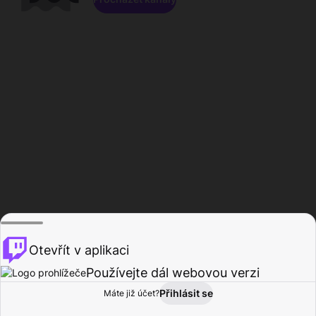
Otevřít v aplikaci
Používejte dál webovou verzi
Přihlásit se
Máte již účet?
Domů
Procházet
Aktivita
Profil