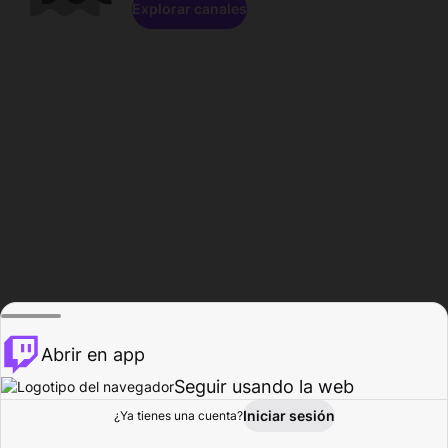
Explorar canales
Abrir en app
Seguir usando la web
Iniciar sesión
Página del
¿Ya tienes una cuenta?
Explorar
Actividad
Perfil
Creador