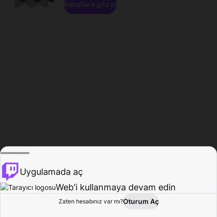
Kanallara göz at
Uygulamada aç
Web'i kullanmaya devam edin
Oturum Aç
Zaten hesabınız var mı?
Ana Sayfa
Gözat
Aktivite
Profil