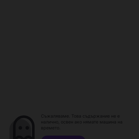
Съжаляваме. Това съдържание не е
налично, освен ако нямате машина на
времето.