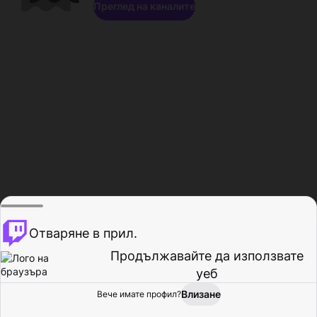
Преглед на каналите
Отваряне в прил.
Продължавайте да използвате
уеб
Влизане
Вече имате профил?
Начало
Преглед
Активност
Профил