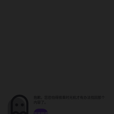
抱歉。您恐怕得搭乘时光机才有办法找回那个
内容了。
浏览频道