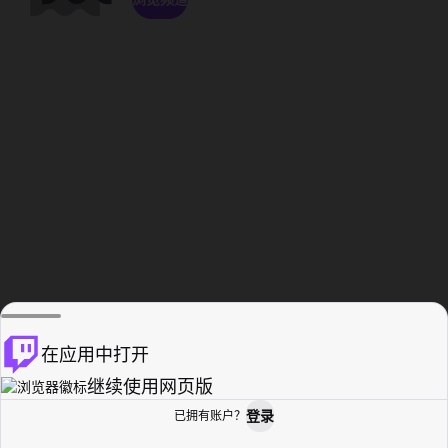
在应用中打开
继续使用网页版
登录
已拥有账户？
主页
浏览
活动纪录
个人资料