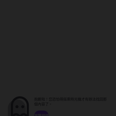
抱歉啦！您恐怕得搭乘時光機才有辦法找回那
個內容了。
瀏覽頻道