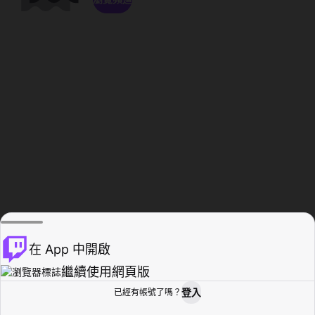
在 App 中開啟
繼續使用網頁版
登入
已經有帳號了嗎？
創作者基地
瀏覽
活動紀錄
個人檔案