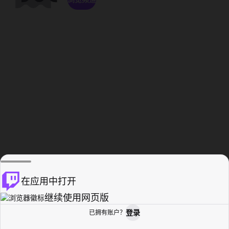
在应用中打开
继续使用网页版
登录
已拥有账户？
主页
浏览
活动纪录
个人资料