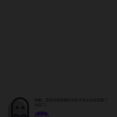
抱歉。您恐怕得搭乘时光机才有办法找回那个
内容了。
浏览频道