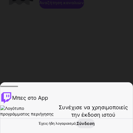
Αναζήτηση καναλιών
Μπες στο App
Συνέχισε να χρησιμοποιείς
την έκδοση ιστού
Σύνδεση
Έχεις ήδη λογαριασμό;
Αρχική σελίδα
Περιήγηση
Δραστηριότητα
Προφίλ