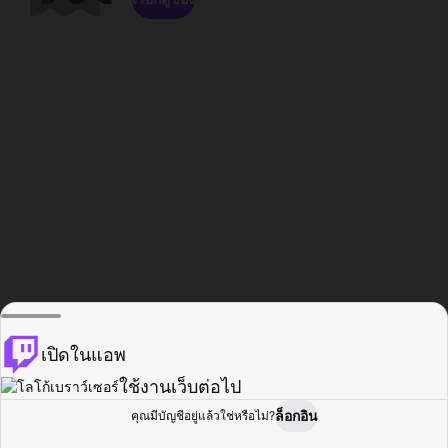
เปิดในแอพ
ใช้งานเว็บต่อไป
ล็อกอิน
คุณมีบัญชีอยู่แล้วใช่หรือไม่?
หน้าแรก
เรียกดู
กิจกรรม
โปรไฟล์