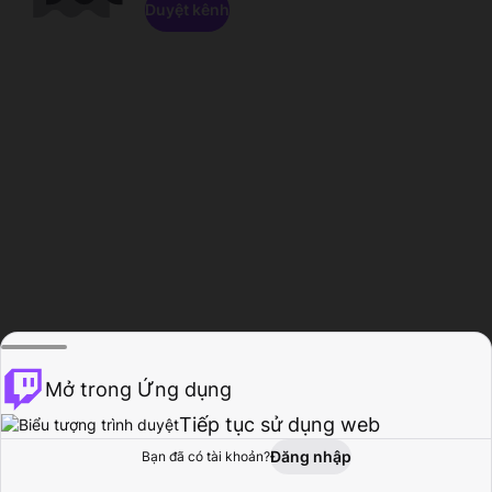
Duyệt kênh
Mở trong Ứng dụng
Tiếp tục sử dụng web
Đăng nhập
Bạn đã có tài khoản?
Trang chủ
Duyệt
Hoạt động
Hồ sơ