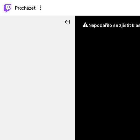
..
⌥
P
Procházet
Nepodařilo se zjistit kla