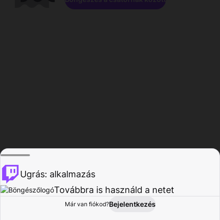
Ugrás: alkalmazás
Továbbra is használd a netet
Bejelentkezés
Már van fiókod?
Főoldal
Böngészés
Tevékenység
Profil