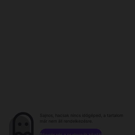
Sajnos, hacsak nincs időgéped, a tartalom
már nem áll rendelkezésre.
Böngészés a csatornák között