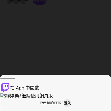
在 App 中開啟
繼續使用網頁版
登入
已經有帳號了嗎？
創作者基地
瀏覽
活動紀錄
個人檔案