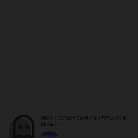
抱歉啦！您恐怕得搭乘時光機才有辦法找回那
個內容了。
瀏覽頻道